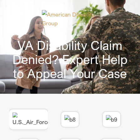
VA Disability Claim
Denied? Expert Help
to Appeal Your Case